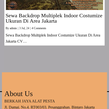
Sewa Backdrop Multiplek Indoor Costumize
Ukuran Di Area Jakarta
By
admin
|
3
Jul, 24
|
4 Comments
Sewa Backdrop Multiplek Indoor Costumize Ukuran Di Area
Jakarta CV…
About Us
BERKAH JAYA ALAT PESTA
Jl. Damai. No.4. RT003/03. Pesanggrahan. Bintaro Jakarta