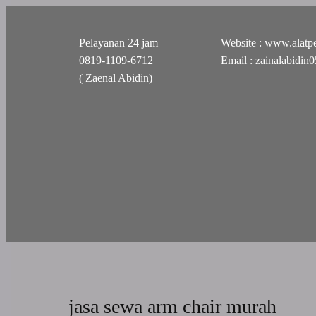
Pelayanan 24 jam
Website : www.alatpe
0819-1109-6712
Email : zainalabidi
( Zaenal Abidin)
jasa sewa arm chair murah