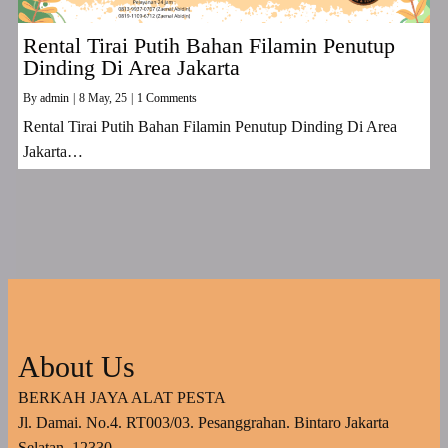
Rental Tirai Putih Bahan Filamin Penutup
Dinding Di Area Jakarta
By
admin
|
8
May, 25
|
1 Comments
Rental Tirai Putih Bahan Filamin Penutup Dinding Di Area
Jakarta…
About Us
BERKAH JAYA ALAT PESTA
Jl. Damai. No.4. RT003/03. Pesanggrahan. Bintaro Jakarta
Selatan. 12330