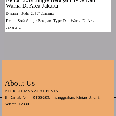
Warna Di Area Jakarta
By
admin
|
19
Mar, 25
|
67 Comments
Rental Sofa Single Beragam Type Dan Warna Di Area
Jakarta…
About Us
BERKAH JAYA ALAT PESTA
Jl. Damai. No.4. RT003/03. Pesanggrahan. Bintaro Jakarta
Selatan. 12330