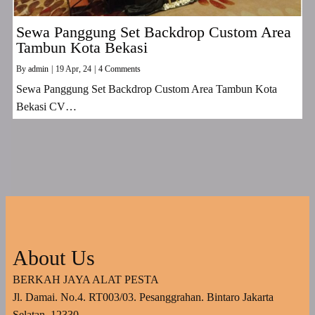
Sewa Panggung Set Backdrop Custom Area
Tambun Kota Bekasi
By
admin
|
19
Apr, 24
|
4 Comments
Sewa Panggung Set Backdrop Custom Area Tambun Kota
Bekasi CV…
About Us
BERKAH JAYA ALAT PESTA
Jl. Damai. No.4. RT003/03. Pesanggrahan. Bintaro Jakarta
Selatan. 12330