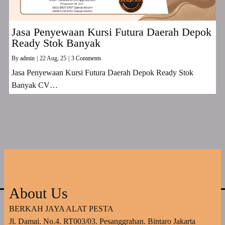
Jasa Penyewaan Kursi Futura Daerah Depok
Ready Stok Banyak
By
admin
|
22
Aug, 25
|
3 Comments
Jasa Penyewaan Kursi Futura Daerah Depok Ready Stok
Banyak CV…
About Us
BERKAH JAYA ALAT PESTA
Jl. Damai. No.4. RT003/03. Pesanggrahan. Bintaro Jakarta