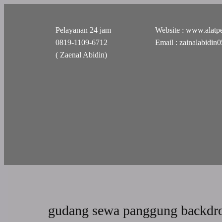
Pelayanan 24 jam
Website : www.alatpe
0819-1109-6712
Email : zainalabidi
( Zaenal Abidin)
gudang sewa panggung backdr