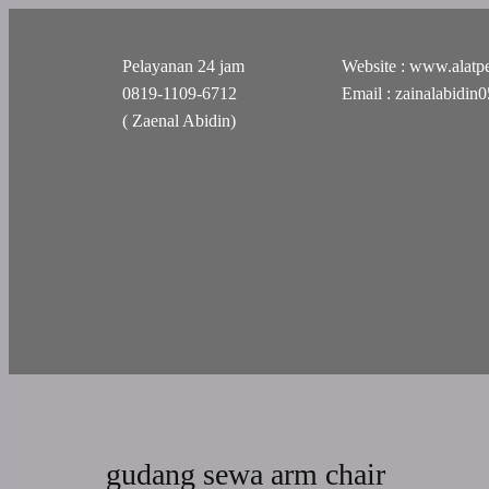
Pelayanan 24 jam
Website : www.alatpe
0819-1109-6712
Email : zainalabidi
( Zaenal Abidin)
gudang sewa arm chair