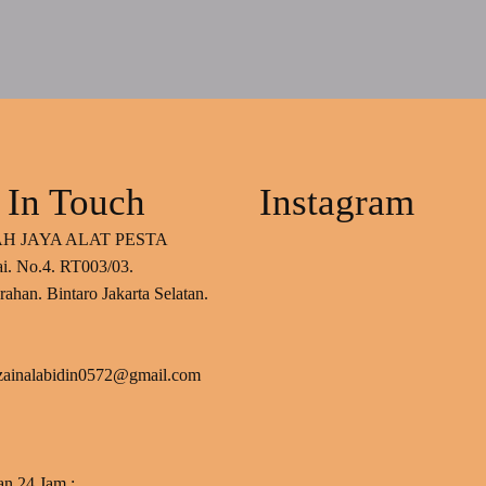
 In Touch
Instagram
H JAYA ALAT PESTA
ai. No.4. RT003/03.
ahan. Bintaro Jakarta Selatan.
 zainalabidin0572@gmail.com
an 24 Jam :