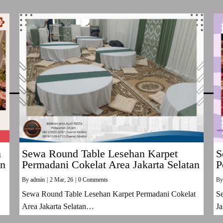
n
Sewa Round Table Lesehan Karpet
S
an
Permadani Cokelat Area Jakarta Selatan
P
By
admin
|
2
Mar, 26
|
0 Comments
B
Sewa Round Table Lesehan Karpet Permadani Cokelat
S
Area Jakarta Selatan…
Ja